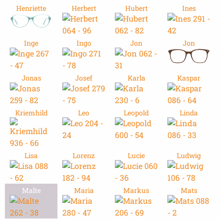
Henriette
Herbert
Hubert
Ines
Inge
Ingo
Jon
Jon
Jonas
Josef
Karla
Kaspar
Kriemhild
Leo
Leopold
Linda
Lisa
Lorenz
Lucie
Ludwig
Malte
Maria
Markus
Mats