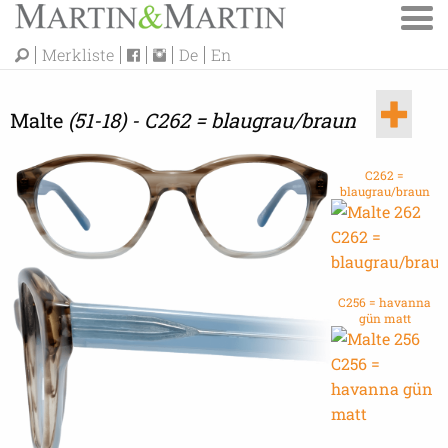
Merkliste
De
En
Malte
(51-18) - C262 = blaugrau/braun
C262 =
blaugrau/braun
C256 = havanna
gün matt