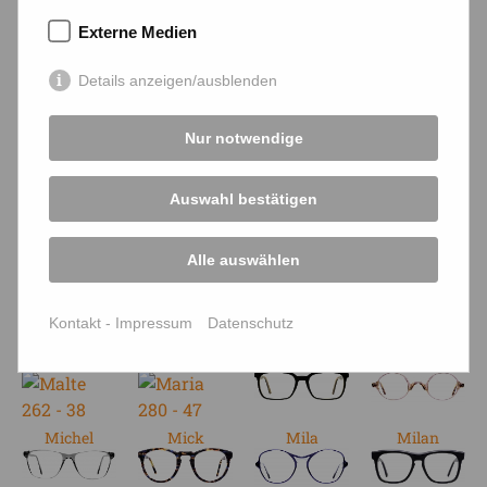
Externe Medien
Inge
Ingo
Jon
Jon
Details anzeigen/ausblenden
Jonas
Josef
Karla
Kaspar
Nur notwendige
Auswahl bestätigen
Kriemhild
Leo
Leopold
Linda
Alle auswählen
Lisa
Lorenz
Lucie
Ludwig
Kontakt - Impressum
Datenschutz
Malte
Maria
Markus
Mats
Michel
Mick
Mila
Milan