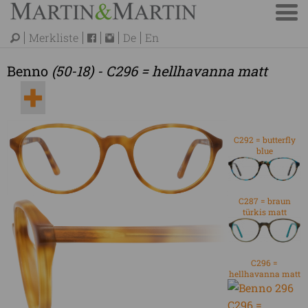
Merkliste
De
En
Benno
(50-18) - C296 = hellhavanna matt
C292 = butterfly
blue
C287 = braun
türkis matt
C296 =
hellhavanna matt