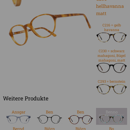
C216 = gelb
havanna
C230 = schwarz
mahagoni, Bügel
mahagoni, matt
C293 = bernstein
Weitere Produkte
Ansgar
Ben
Ben
Benno
Bernd
Björn
Björn
Bo