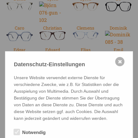
Caro
Christian
Clemens
Dominik
Edgar
Eduard
Elias
Emil
✖
Datenschutz-Einstellungen
Eva
Fabian
Felix
Finn
Unsere Website verwendet externe Dienste für
Frederike
Fritz
Gerd
Gloria
verschiedene Zwecke, wie z.B. für Statistiken oder die
Ausspielung von Multimedia. Durch Auswahl und
Bestätigung der Dienste stimmen Sie der Übertragung
von Daten an diese Dienste zu. Diese Dienste und auch
Greta
Greta
Gustav
Heidi
diese Website setzen ggf. auch Cookies. Die Auswahl
kann jederzeit geändert und widerrufen werden.
Notwendig
Henriette
Herbert
Hubert
Ines