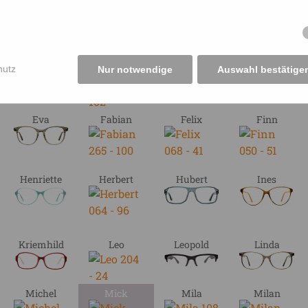
Bernd
Björn
Björn
Bo
hutz
Nur notwendige
Auswahl bestätige
Eva
Fabian
Felix
Finn
Henriette
Herbert
Hubert
Ines
Kriemhild
Leo
Leopold
Linda
Michel
Mick
Mila
Milan