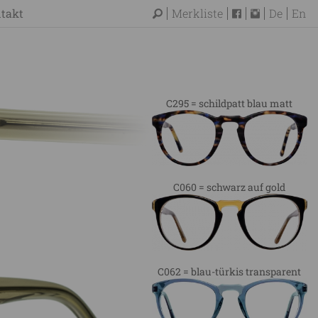
takt
Merkliste
De
En
C295 = schildpatt blau matt
C060 = schwarz auf gold
C062 = blau-türkis transparent