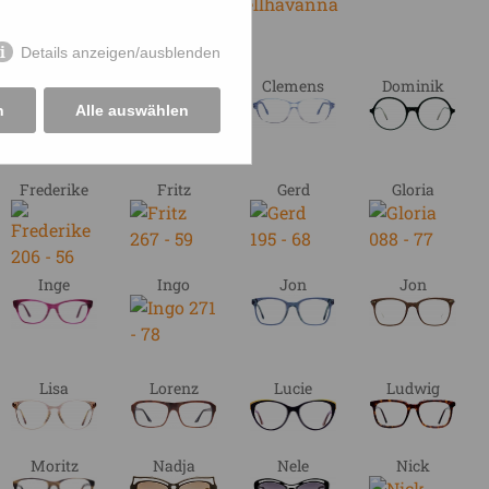
Details anzeigen/ausblenden
Caro
Christian
Clemens
Dominik
n
Alle auswählen
Frederike
Fritz
Gerd
Gloria
Inge
Ingo
Jon
Jon
Lisa
Lorenz
Lucie
Ludwig
Moritz
Nadja
Nele
Nick