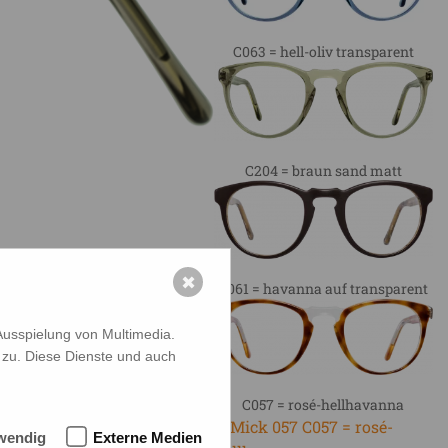
C063 = hell-oliv transparent
C204 = braun sand matt
✖
C061 = havanna auf transparent
Ausspielung von Multimedia.
 zu. Diese Dienste und auch
C057 = rosé-hellhavanna
wendig
Externe Medien