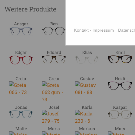
Weitere Produkte
Ansgar
Ben
Ben
Benno
Kontakt - Impressum
Datensc
Edgar
Eduard
Elias
Emil
Greta
Greta
Gustav
Heidi
Jonas
Josef
Karla
Kaspar
Malte
Maria
Markus
Mats