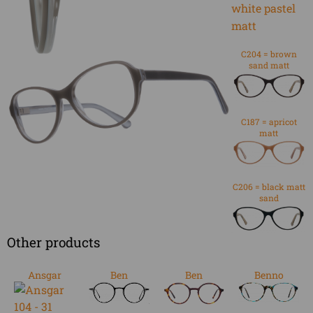
C204 = brown
sand matt
C187 = apricot
matt
C206 = black matt
sand
Other products
Ansgar
Ben
Ben
Benno