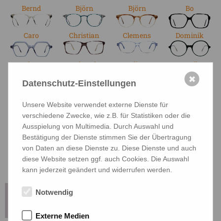
Bernd
Björn
Björn
Bo
Caro
Christian
Clemens
Dominik
Edgar
Eduard
Elias
Emil
✖
Datenschutz-Einstellungen
Eva
Fabian
Felix
Finn
Unsere Website verwendet externe Dienste für
verschiedene Zwecke, wie z.B. für Statistiken oder die
Ausspielung von Multimedia. Durch Auswahl und
Frederike
Fritz
Gerd
Gloria
Bestätigung der Dienste stimmen Sie der Übertragung
von Daten an diese Dienste zu. Diese Dienste und auch
diese Website setzen ggf. auch Cookies. Die Auswahl
Greta
Greta
Gustav
Heidi
kann jederzeit geändert und widerrufen werden.
Henriette
Herbert
Hubert
Ines
Notwendig
Externe Medien