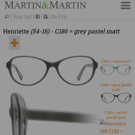
Your list
De
En
Henriette
(54-16) - C186 = grey pastel matt
C189 = mint matt
C186 = grey pastel
matt
C188 = white
pastel matt