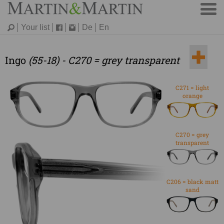
Your list
De
En
Ingo
(55-18) - C270 = grey transparent
C271 = light
orange
C270 = grey
transparent
C206 = black matt
sand