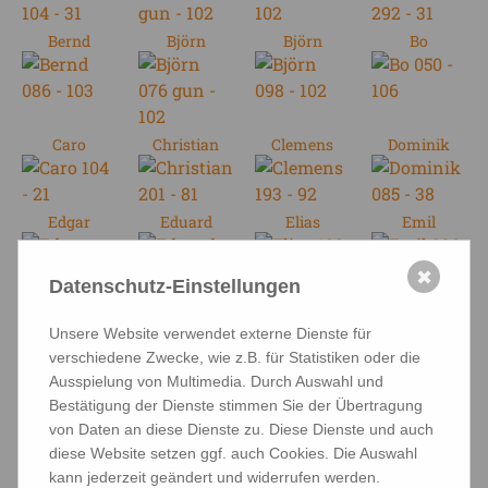
Bernd
Björn
Björn
Bo
Caro
Christian
Clemens
Dominik
Edgar
Eduard
Elias
Emil
✖
Datenschutz-Einstellungen
Eva
Fabian
Felix
Finn
Unsere Website verwendet externe Dienste für
verschiedene Zwecke, wie z.B. für Statistiken oder die
Frederike
Fritz
Gerd
Gloria
Ausspielung von Multimedia. Durch Auswahl und
Bestätigung der Dienste stimmen Sie der Übertragung
von Daten an diese Dienste zu. Diese Dienste und auch
diese Website setzen ggf. auch Cookies. Die Auswahl
Greta
Greta
Gustav
Heidi
kann jederzeit geändert und widerrufen werden.