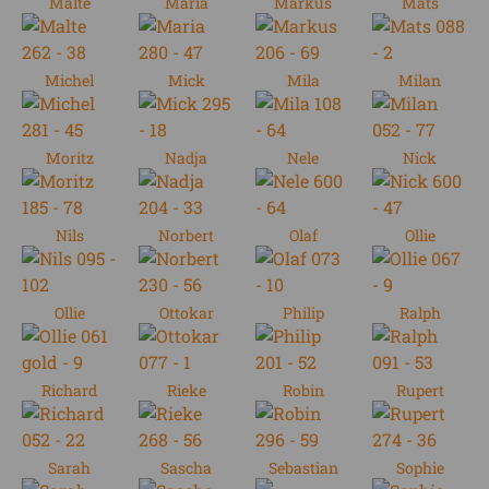
Malte
Maria
Markus
Mats
Michel
Mick
Mila
Milan
Moritz
Nadja
Nele
Nick
Nils
Norbert
Olaf
Ollie
Ollie
Ottokar
Philip
Ralph
Richard
Rieke
Robin
Rupert
Sarah
Sascha
Sebastian
Sophie