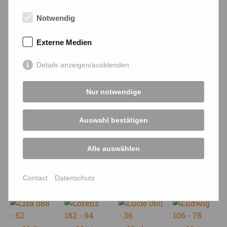
Notwendig
Henriette
Herbert
Hubert
Ines
Externe Medien
Details anzeigen/ausblenden
Inge
Ingo
Jon
Jon
Nur notwendige
Jonas
Josef
Karla
Kaspar
Auswahl bestätigen
Kriemhild
Leo
Leopold
Linda
Alle auswählen
Contact
Datenschutz
Lisa
Lorenz
Lucie
Ludwig