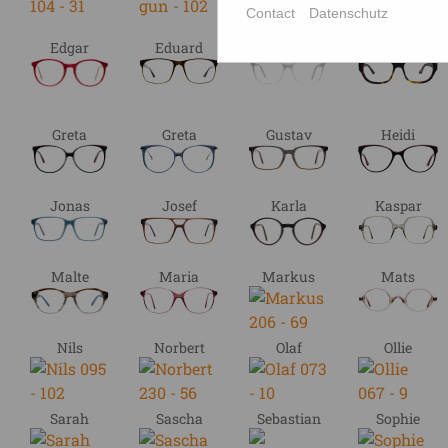
Contact
Datenschutz
Edgar
Eduard
Elias
Emil
Greta
Greta
Gustav
Heidi
Jonas
Josef
Karla
Kaspar
Malte
Maria
Markus
Mats
Nils
Norbert
Olaf
Ollie
Sarah
Sascha
Sebastian
Sophie