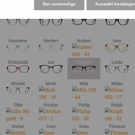
Nur notwendige
Auswahl bestätige
Eva
Fabian
Felix
Finn
Henriette
Herbert
Hubert
Ines
Kriemhild
Leo
Leopold
Linda
Michel
Mick
Mila
Milan
Ollie
Ottokar
Philip
Ralph
Stefan
Sven
Sven
Thomas