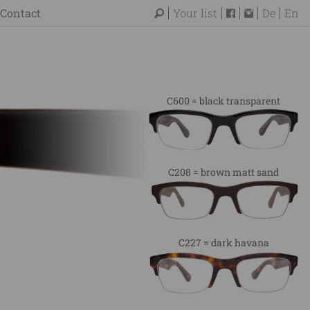
Contact
Your list
De
En
C600 = black transparent
C208 = brown matt sand
C227 = dark havana