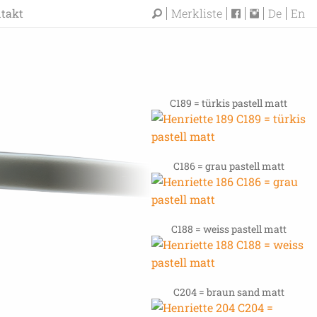
takt
Merkliste
De
En
C189 = türkis pastell matt
C186 = grau pastell matt
C188 = weiss pastell matt
C204 = braun sand matt