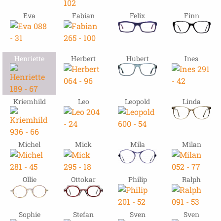
Eva
Fabian
Felix
Finn
Henriette
Herbert
Hubert
Ines
Kriemhild
Leo
Leopold
Linda
Michel
Mick
Mila
Milan
Ollie
Ottokar
Philip
Ralph
Sophie
Stefan
Sven
Sven