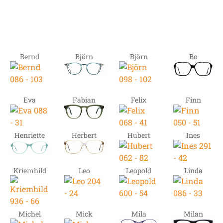
Bernd
Björn
Björn
Bo
Eva
Fabian
Felix
Finn
Henriette
Herbert
Hubert
Ines
Kriemhild
Leo
Leopold
Linda
Michel
Mick
Mila
Milan