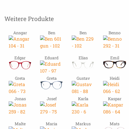
Weitere Produkte
Ansgar
Ben
Ben
Benno
Edgar
Eduard
Elias
Emil
Greta
Greta
Gustav
Heidi
Jonas
Josef
Karla
Kaspar
Malte
Maria
Markus
Mats