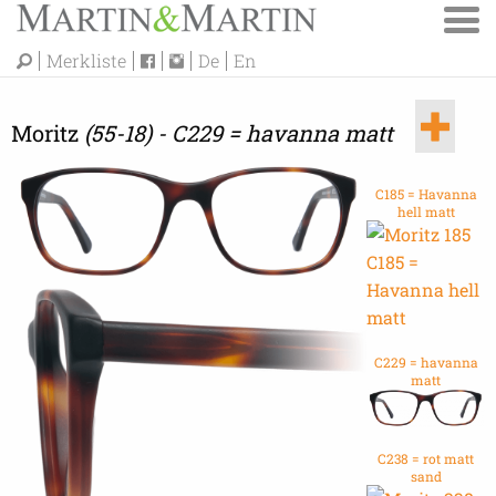
Merkliste
De
En
Moritz
(55-18) - C229 = havanna matt
C185 = Havanna
hell matt
C229 = havanna
matt
C238 = rot matt
sand