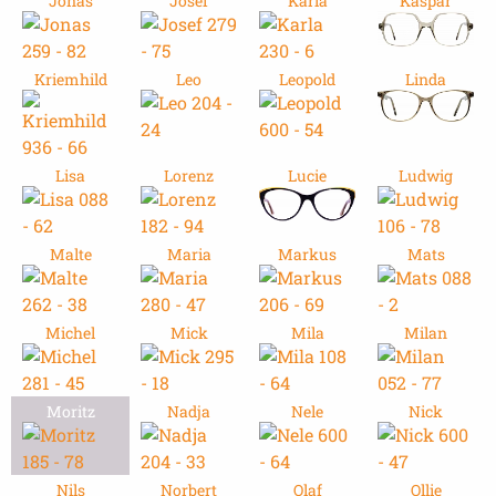
Jonas
Josef
Karla
Kaspar
Kriemhild
Leo
Leopold
Linda
Lisa
Lorenz
Lucie
Ludwig
Malte
Maria
Markus
Mats
Michel
Mick
Mila
Milan
Moritz
Nadja
Nele
Nick
Nils
Norbert
Olaf
Ollie