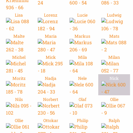
Lisa
Lorenz
Lucie
Ludwig
Malte
Maria
Markus
Mats
Michel
Mick
Mila
Milan
Moritz
Nadja
Nele
Nick
Nils
Norbert
Olaf
Ollie
Ollie
Ottokar
Philip
Ralph