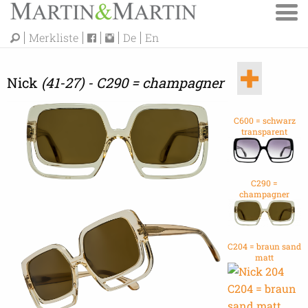
Merkliste
De
En
Nick
(41-27) - C290 = champagner
C600 = schwarz
transparent
C290 =
champagner
C204 = braun sand
matt