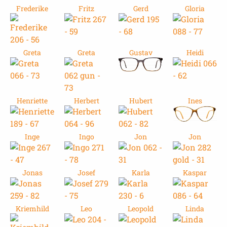
Frederike
Fritz
Gerd
Gloria
Greta
Greta
Gustav
Heidi
Henriette
Herbert
Hubert
Ines
Inge
Ingo
Jon
Jon
Jonas
Josef
Karla
Kaspar
Kriemhild
Leo
Leopold
Linda