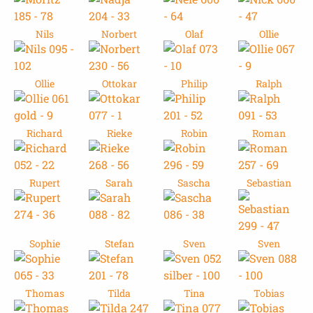
Nils
Norbert
Olaf
Ollie
Ollie
Ottokar
Philip
Ralph
Richard
Rieke
Robin
Roman
Rupert
Sarah
Sascha
Sebastian
Sophie
Stefan
Sven
Sven
Thomas
Tilda
Tina
Tobias