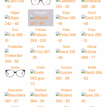
Edgar
Eduard
Elias
Emil
Eva
Fabian
Felix
Finn
Frederike
Fritz
Gerd
Gloria
Greta
Greta
Gustav
Heidi
Henriette
Herbert
Hubert
Ines
Inge
Ingo
Jon
Jon