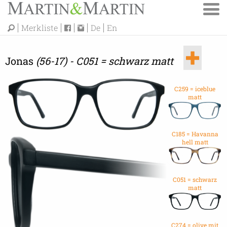
Merkliste
De
En
Jonas
(56-17) - C051 = schwarz matt
C259 = iceblue
matt
C185 = Havanna
hell matt
C051 = schwarz
matt
C274 = olive mit