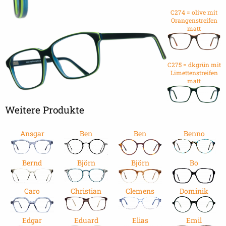
C274 = olive mit
Orangenstreifen
matt
C275 = dkgrün mit
Limettenstreifen
matt
Weitere Produkte
Ansgar
Ben
Ben
Benno
Bernd
Björn
Björn
Bo
Caro
Christian
Clemens
Dominik
Edgar
Eduard
Elias
Emil