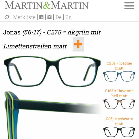
Merkliste
De
En
Jonas
(56-17) - C275 = dkgrün mit
Limettenstreifen matt
C259 = iceblue
matt
C185 = Havanna
hell matt
C051 = schwarz
matt