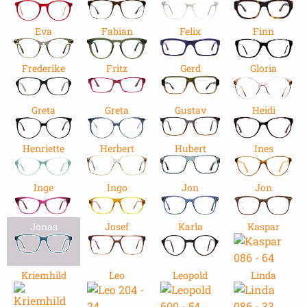
Eva
Fabian
Felix
Finn
Frederike
Fritz
Gerd
Gloria
Greta
Greta
Gustav
Heidi
Henriette
Herbert
Hubert
Ines
Inge
Ingo
Jon
Jon
Jonas
Josef
Karla
Kaspar
Kriemhild
Leo
Leopold
Linda