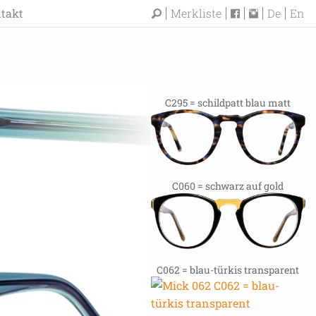
takt
Merkliste
De
En
C295 = schildpatt blau matt
C060 = schwarz auf gold
C062 = blau-türkis transparent