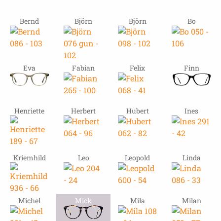
Bernd
Björn
Björn
Bo
Eva
Fabian
Felix
Finn
Henriette
Herbert
Hubert
Ines
Kriemhild
Leo
Leopold
Linda
Michel
Mick
Mila
Milan